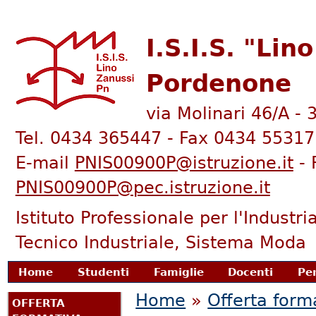
I.S.I.S. "Lin
Pordenone
via Molinari 46/A -
Tel. 0434 365447 - Fax 0434 55317
E-mail
PNIS00900P@istruzione.it
- 
PNIS00900P@pec.istruzione.it
Istituto Professionale per l'Industria
Tecnico Industriale, Sistema Moda
enu principale
Home
Studenti
Famiglie
Docenti
Pe
Tu sei qui
Home
»
Offerta form
OFFERTA