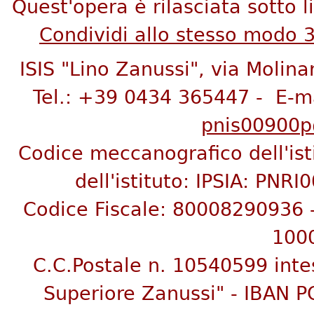
Quest'opera è rilasciata sotto 
Condividi allo stesso modo 
ISIS "Lino Zanussi", via Molina
Tel.: +39 0434 365447 - E-m
pnis00900p@
Codice meccanografico dell'is
dell'istituto:
IPSIA: PNRI
C
odice Fiscale: 80008290936
100
C.C.Postale n. 10540599 inte
Superiore Zanussi"
- IBAN P