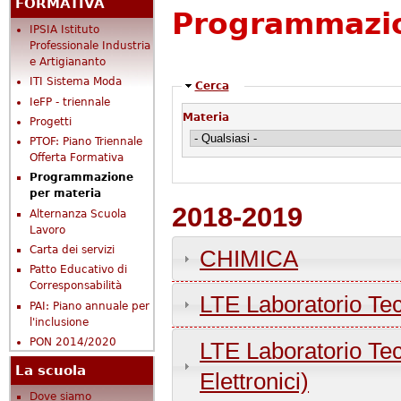
FORMATIVA
Programmazio
IPSIA Istituto
Professionale Industria
e Artigiananto
ITI Sistema Moda
Nascondi
Cerca
IeFP - triennale
Materia
Progetti
PTOF: Piano Triennale
Offerta Formativa
Programmazione
per materia
2018-2019
Alternanza Scuola
Lavoro
Carta dei servizi
CHIMICA
Patto Educativo di
Corresponsabilità
LTE Laboratorio Tec
PAI: Piano annuale per
l'inclusione
PON 2014/2020
LTE Laboratorio Tecn
La scuola
Elettronici)
Dove siamo