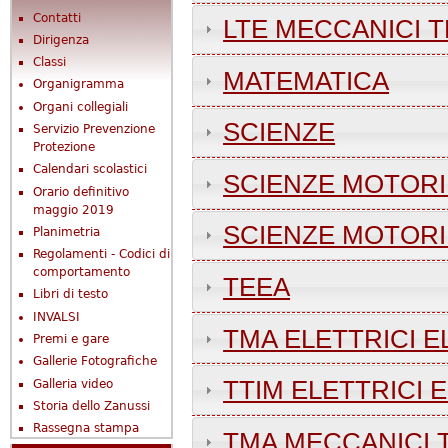
Contatti
LTE MECCANICI T
Dirigenza
Classi
MATEMATICA
Organigramma
Organi collegiali
SCIENZE
Servizio Prevenzione
Protezione
Calendari scolastici
SCIENZE MOTORI
Orario definitivo
maggio 2019
SCIENZE MOTORI
Planimetria
Regolamenti - Codici di
comportamento
TEEA
Libri di testo
INVALSI
TMA ELETTRICI E
Premi e gare
Gallerie Fotografiche
TTIM ELETTRICI 
Galleria video
Storia dello Zanussi
Rassegna stampa
TMA MECCANICI 