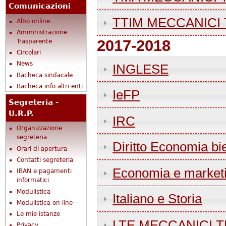
Comunicazioni
TTIM MECCANICI 
Albo online
Amministrazione
2017-2018
Trasparente
Circolari
News
INGLESE
Bacheca sindacale
Bacheca info altri enti
IeFP
Segreteria -
U.R.P.
IRC
Organizzazione
segreteria
Diritto Economia bi
Orari di apertura
Contatti segreteria
Economia e marketi
IBAN e pagamenti
informatici
Modulistica
Italiano e Storia
Modulistica on-line
Le mie istanze
LTE MECCANICI T
Privacy