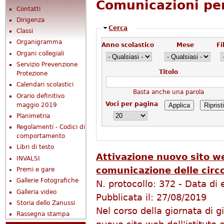
Comunicazioni per
Contatti
Dirigenza
Nascondi
Cerca
Classi
Organigramma
Anno scolastico
Mese
Fi
Organi collegiali
Servizio Prevenzione
Titolo
Protezione
Calendari scolastici
Basta anche una parola
Orario definitivo
Voci per pagina
maggio 2019
Planimetria
Regolamenti - Codici di
comportamento
Libri di testo
Attivazione nuovo sito w
INVALSI
comunicazione delle circo
Premi e gare
Gallerie Fotografiche
N. protocollo:
372
-
Data di 
Galleria video
Pubblicata il:
27/08/2019
Storia dello Zanussi
Nel corso della giornata di g
Rassegna stampa