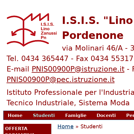
I.S.I.S. "Lin
Pordenone
via Molinari 46/A -
Tel. 0434 365447 - Fax 0434 55317
E-mail
PNIS00900P@istruzione.it
- 
PNIS00900P@pec.istruzione.it
Istituto Professionale per l'Industria
Tecnico Industriale, Sistema Moda
enu principale
Home
Studenti
Famiglie
Docenti
Pe
Tu sei qui
Home
»
Studenti
OFFERTA