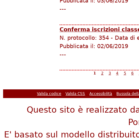
Pubblicata il:
03/06/2019
---
Conferma iscrizioni clas
N. protocollo:
354
-
Data di 
Pubblicata il:
02/06/2019
---
Pagine
1
2
3
4
5
6
Valida codice
Valida CSS
Accessibilità
Bussola del
Questo sito è realizzato da
Po
E' basato sul modello distribuit