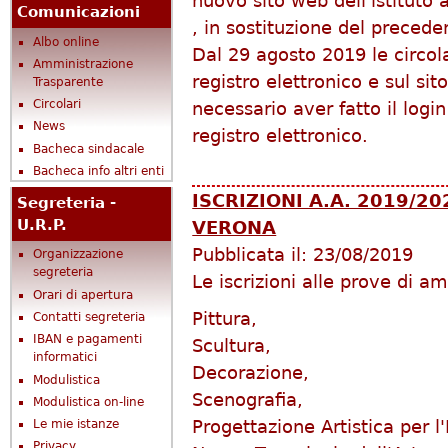
nuovo sito web dell'istituto a
Comunicazioni
, in sostituzione del precede
Albo online
Dal 29 agosto 2019 le circola
Amministrazione
registro elettronico e sul si
Trasparente
Circolari
necessario aver fatto il log
News
registro elettronico.
Bacheca sindacale
Bacheca info altri enti
ISCRIZIONI A.A. 2019/20
Segreteria -
U.R.P.
VERONA
Pubblicata il:
23/08/2019
Organizzazione
segreteria
Le iscrizioni alle prove di am
Orari di apertura
Pittura,
Contatti segreteria
IBAN e pagamenti
Scultura,
informatici
Decorazione,
Modulistica
Scenografia,
Modulistica on-line
Progettazione Artistica per l
Le mie istanze
Privacy