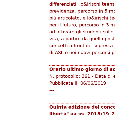
differenziati: Io&irischi teen
previdenza, percorso in 5 mod
più articolato, e Io&irischi t
per il futuro, percorso in 3 
ad attivare gli studenti sulle
vita, a partire da quella pos
concetti affrontati, si presta
di ASL e nei nuovi percorsi 
Orario ultimo giorno di s
N. protocollo:
361
-
Data di 
Pubblicata il:
06/06/2019
---
Quinta edizione del conc
libertà" aa.ss. 2018/19_