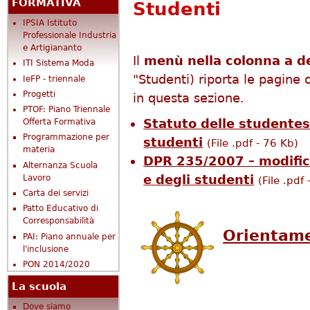
FORMATIVA
Studenti
IPSIA Istituto
Professionale Industria
e Artigiananto
Il
menù nella colonna a d
ITI Sistema Moda
"Studenti) riporta le pagine 
IeFP - triennale
Progetti
in questa sezione.
PTOF: Piano Triennale
Statuto delle studentes
Offerta Formativa
Programmazione per
studenti
(File .pdf - 76 Kb)
materia
DPR 235/2007 – modific
Alternanza Scuola
e degli studenti
Lavoro
(File .pdf
Carta dei servizi
Patto Educativo di
Corresponsabilità
Orientame
PAI: Piano annuale per
l'inclusione
PON 2014/2020
La scuola
Dove siamo