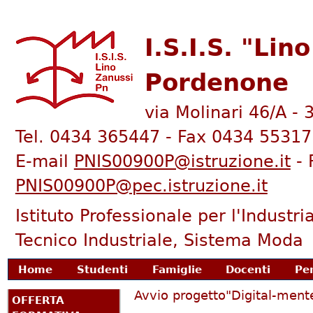
I.S.I.S. "Lin
Pordenone
via Molinari 46/A -
Tel. 0434 365447 - Fax 0434 55317
E-mail
PNIS00900P@istruzione.it
- 
PNIS00900P@pec.istruzione.it
Istituto Professionale per l'Industria
Tecnico Industriale, Sistema Moda
enu principale
Home
Studenti
Famiglie
Docenti
Pe
Tu sei qui
Avvio progetto"Digital-ment
OFFERTA