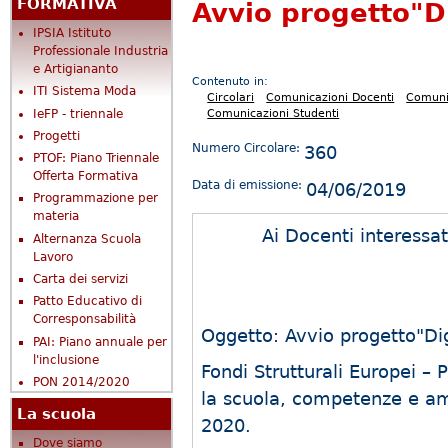
FORMATIVA
Avvio progetto"D
IPSIA Istituto
Professionale Industria
e Artigiananto
Contenuto in:
ITI Sistema Moda
Circolari
Comunicazioni Docenti
Comuni
IeFP - triennale
Comunicazioni Studenti
Progetti
Numero Circolare:
360
PTOF: Piano Triennale
Offerta Formativa
Data di emissione:
04/06/2019
Programmazione per
materia
Ai Docenti interessa
Alternanza Scuola
Lavoro
Carta dei servizi
Patto Educativo di
Corresponsabilità
Oggetto: Avvio progetto"Di
PAI: Piano annuale per
l'inclusione
Fondi Strutturali Europei 
PON 2014/2020
la scuola, competenze e am
La scuola
2020.
Dove siamo