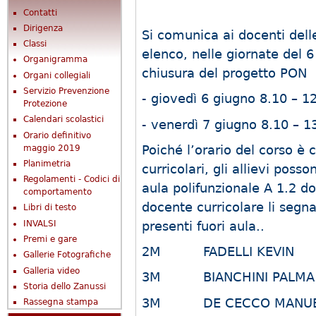
Contatti
Dirigenza
Si comunica ai docenti delle 
Classi
elenco, nelle giornate del 
Organigramma
chiusura del progetto PON i
Organi collegiali
Servizio Prevenzione
- giovedì 6 giugno 8.10 – 1
Protezione
Calendari scolastici
- venerdì 7 giugno 8.10 – 
Orario definitivo
Poiché l’orario del corso è 
maggio 2019
Planimetria
curricolari, gli allievi posso
Regolamenti - Codici di
aula polifunzionale A 1.2 dov
comportamento
docente curricolare li segn
Libri di testo
INVALSI
presenti fuori aula..
Premi e gare
2M FADELLI KEVIN
Gallerie Fotografiche
Galleria video
3M BIANCHINI PALMA 
Storia dello Zanussi
3M DE CECCO MANU
Rassegna stampa