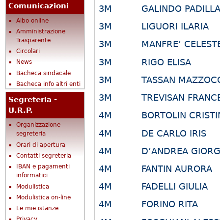
Comunicazioni
3M GALINDO PADILLA J
Albo online
3M LIGUORI ILARIA
Amministrazione
Trasparente
3M MANFRE’ CELEST
Circolari
3M RIGO ELISA
News
Bacheca sindacale
3M TASSAN MAZZOCCO
Bacheca info altri enti
3M TREVISAN FRANC
Segreteria -
U.R.P.
4M BORTOLIN CRISTI
Organizzazione
4M DE CARLO IRIS
segreteria
Orari di apertura
4M D’ANDREA GIORG
Contatti segreteria
IBAN e pagamenti
4M FANTIN AURORA
informatici
4M FADELLI GIULIA
Modulistica
Modulistica on-line
4M FORINO RITA
Le mie istanze
Privacy