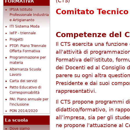
(CTS)
FORMATIVA
Comitato Tecnico 
IPSIA Istituto
Professionale Industria
e Artigiananto
ITI Sistema Moda
Competenze del C
IeFP - triennale
Progetti
Il CTS esercita una funzione
PTOF: Piano Triennale
all'attività di programmazion
Offerta Formativa
Programmazione per
Formativa dell'istituto, form
materia
dei Docenti ed al Consiglio 
Alternanza Scuola
parere su ogni altra questio
Lavoro
Carta dei servizi
Presidente e dai suoi compon
Patto Educativo di
rappresentativi.
Corresponsabilità
PAI: Piano annuale per
Il CTS propone programmi di a
l'inclusione
didattico/formativo, in rapp
PON 2014/2020
all’impresa, sia per gli stude
La scuola
ne propone l'attuazione al Co
Dove siamo