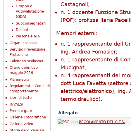
Castagnoli;
Gruppo di
n. 1 docente Funzione Str
Autovalutazione
(GDA)
(POF): prof.ssa Ilaria Pacell
Subconsegnatari
Docenti
Membri esterni:
Personale ATA
n. 1 rappresentante dell’Un
Organi collegiali
Servizio Prevenzione
Ing. Andrea Fornasier;
Protezione
n. 1 rappresentante di Conf
Calendari scolastici
Mucignat;
Orario definitivo
maggio 2019
n. 4 rappresentanti del mo
Planimetria
dott.Luca Favetta (settore 
Regolamenti - Codici di
elettrico/elettronico), ing.
comportamento
Libri di testo
termoidraulico).
INVALSI
Premi e gare
Allegato
Gallerie Fotografiche
REGOLAMENTO DEL C.T.S.
Galleria video
Storia dello Zanussi