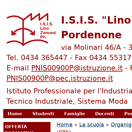
I.S.I.S. "Lin
Pordenone
via Molinari 46/A -
Tel. 0434 365447 - Fax 0434 55317
E-mail
PNIS00900P@istruzione.it
- 
PNIS00900P@pec.istruzione.it
Istituto Professionale per l'Industria
Tecnico Industriale, Sistema Moda
enu principale
Home
Studenti
Famiglie
Docenti
Pe
Tu sei qui
Home
»
La scuola
»
Organi
OFFERTA