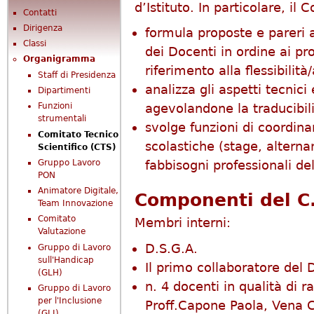
d’Istituto. In particolare, il
Contatti
Dirigenza
formula proposte e pareri al
Classi
dei Docenti in ordine ai pr
Organigramma
riferimento alla flessibili
Staff di Presidenza
analizza gli aspetti tecnici 
Dipartimenti
agevolandone la traducibili
Funzioni
strumentali
svolge funzioni di coordina
Comitato Tecnico
scolastiche (stage, altern
Scientifico (CTS)
Gruppo Lavoro
fabbisogni professionali del
PON
Animatore Digitale,
Componenti del C.
Team Innovazione
Comitato
Membri interni:
Valutazione
D.S.G.A.
Gruppo di Lavoro
sull'Handicap
Il primo collaboratore del
(GLH)
n. 4 docenti in qualità di r
Gruppo di Lavoro
per l'Inclusione
Proff.Capone Paola, Vena
(GLI)