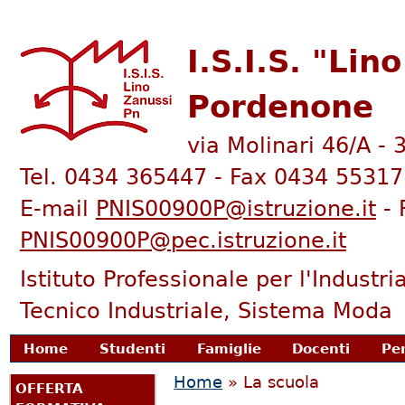
I.S.I.S. "Lin
Pordenone
via Molinari 46/A -
Tel. 0434 365447 - Fax 0434 55317
E-mail
PNIS00900P@istruzione.it
- 
PNIS00900P@pec.istruzione.it
Istituto Professionale per l'Industria
Tecnico Industriale, Sistema Moda
enu principale
Home
Studenti
Famiglie
Docenti
Pe
Tu sei qui
Home
» La scuola
OFFERTA