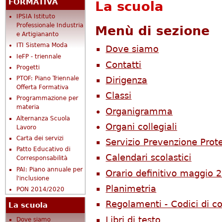
FORMATIVA
La scuola
IPSIA Istituto
Professionale Industria
Menù di sezione
e Artigiananto
ITI Sistema Moda
Dove siamo
IeFP - triennale
Contatti
Progetti
Dirigenza
PTOF: Piano Triennale
Offerta Formativa
Classi
Programmazione per
materia
Organigramma
Alternanza Scuola
Organi collegiali
Lavoro
Carta dei servizi
Servizio Prevenzione Prot
Patto Educativo di
Calendari scolastici
Corresponsabilità
PAI: Piano annuale per
Orario definitivo maggio 
l'inclusione
Planimetria
PON 2014/2020
Regolamenti - Codici di 
La scuola
Libri di testo
Dove siamo