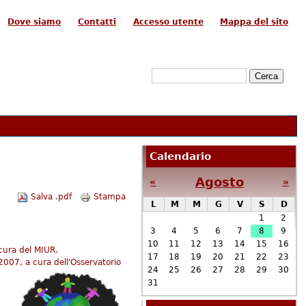
Dove siamo
Contatti
Accesso utente
Mappa del sito
Form di ricerca
Cerca
Calendario
Agosto
«
»
Salva .pdf
Stampa
L
M
M
G
V
S
D
1
2
3
4
5
6
7
8
9
10
11
12
13
14
15
16
cura del MIUR.
17
18
19
20
21
22
23
2007, a cura dell'Osservatorio
24
25
26
27
28
29
30
31