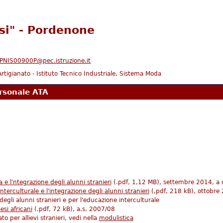
ssi" - Pordenone
PNIS00900P@pec.istruzione.it
l'Artigianato - Istituto Tecnico Industriale, Sistema Moda
rsonale ATA
 e l'ntegrazione degli alunni stranieri
(.pdf, 1,12 MB), settembre 2014, a 
interculturale e l'integrazione degli alunni stranieri
(,pdf, 218 kB), ottobre 
 degli alunni stranieri e per l'educazione interculturale
si africani
(.pdf, 72 kB), a.s. 2007/08
o per allievi stranieri, vedi nella
modulistica