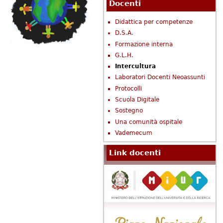
Docenti
Didattica per competenze
D.S.A.
Formazione interna
G.L.H.
Intercultura
Laboratori Docenti Neoassunti
Protocolli
Scuola Digitale
Sostegno
Una comunità ospitale
Vademecum
Link docenti