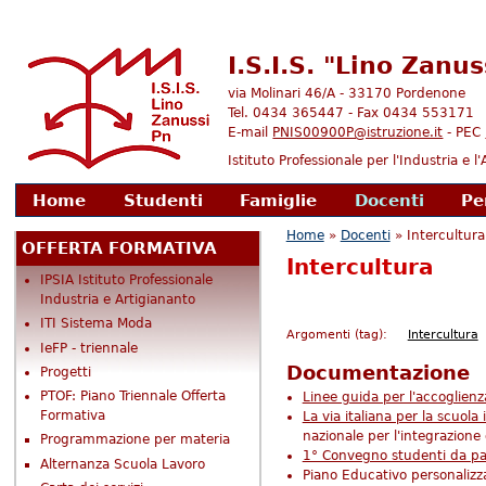
I.S.I.S. "Lino Zanu
via Molinari 46/A - 33170 Pordenone
Tel. 0434 365447 - Fax 0434 553171
E-mail
PNIS00900P@istruzione.it
- PEC
Istituto Professionale per l'Industria e 
enu principale
Home
Studenti
Famiglie
Docenti
Pe
Tu sei qui
Home
»
Docenti
» Intercultura
OFFERTA FORMATIVA
Intercultura
IPSIA Istituto Professionale
Industria e Artigiananto
ITI Sistema Moda
Argomenti (tag):
Intercultura
IeFP - triennale
Documentazione
Progetti
PTOF: Piano Triennale Offerta
Linee guida per l'accoglienza
Formativa
La via italiana per la scuola 
nazionale per
l'integrazione
Programmazione per materia
1° Convegno studenti da pae
Alternanza Scuola Lavoro
Piano Educativo personalizzat