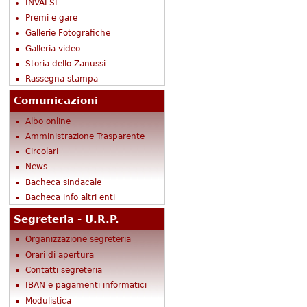
INVALSI
Premi e gare
Gallerie Fotografiche
Galleria video
Storia dello Zanussi
Rassegna stampa
Comunicazioni
Albo online
Amministrazione Trasparente
Circolari
News
Bacheca sindacale
Bacheca info altri enti
Segreteria - U.R.P.
Organizzazione segreteria
Orari di apertura
Contatti segreteria
IBAN e pagamenti informatici
Modulistica