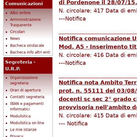
di Pordenone il 28/07/15
Comunicazioni
N. circolare:
417
Data di em
Albo online
---Notifica
Amministrazione
Trasparente
Circolari
Notifica comunicazione 
News
Mod. A5 - Inserimento tit
Bacheca sindacale
Bacheca info altri enti
N. circolare:
416
Data di em
Segreteria -
---Notifica
U.R.P.
Organizzazione
Notifica nota Ambito Terr
segreteria
prot. n. 55111 del 03/08
Orari di apertura
Contatti segreteria
docenti sc sec 2° grado 
IBAN e pagamenti
provvisoria nell'ambito de
informatici
N. circolare:
415
Data di em
Modulistica
--- Notifica
Modulistica on-line
Le mie istanze
Privacy