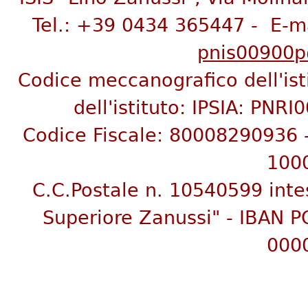
Tel.: +39 0434 365447 - E-m
pnis00900p@
Codice meccanografico dell'is
dell'istituto:
IPSIA: PNRI
C
odice Fiscale: 80008290936
100
C.C.Postale n. 10540599 inte
Superiore Zanussi"
- IBAN P
000