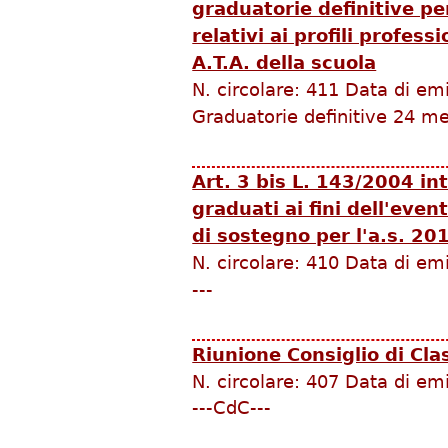
graduatorie definitive per
relativi ai profili profess
A.T.A. della scuola
N. circolare:
411
Data di em
Graduatorie definitive 24 m
Art. 3 bis L. 143/2004 in
graduati ai fini dell'even
di sostegno per l'a.s. 20
N. circolare:
410
Data di em
---
Riunione Consiglio di Cl
N. circolare:
407
Data di em
---CdC---