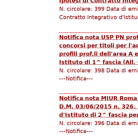
Ipotesi di Contratto Inte
N. circolare:
399
Data di em
Contratto Integrativo d'Istitu
Notifica nota USP PN pro
concorsi per titoli per l'ac
profili prof.li dell'area A
Istituto di 1^ fascia (All.
N. circolare:
398
Data di em
---Notifica---
Notifica nota MIUR Roma 
D.M. 03/06/2015 n. 326. 
d'Istituto di 2^ fascia p
N. circolare:
396
Data di em
---Notifica---