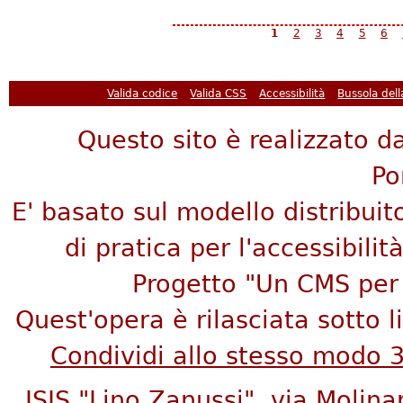
Pagine
1
2
3
4
5
6
Valida codice
Valida CSS
Accessibilità
Bussola del
Questo sito è realizzato da
Po
E' basato sul modello distribuit
di pratica per l'accessibilità
Progetto "Un CMS per 
Quest'opera è rilasciata sotto 
Condividi allo stesso modo 
ISIS "Lino Zanussi", via Molina