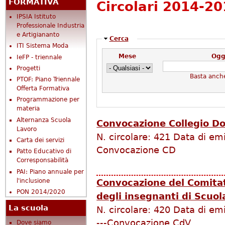
FORMATIVA
Circolari 2014-2
IPSIA Istituto
Professionale Industria
e Artigiananto
Nascondi
Cerca
ITI Sistema Moda
Mese
Ogg
IeFP - triennale
Progetti
Basta anch
PTOF: Piano Triennale
Offerta Formativa
Programmazione per
materia
Alternanza Scuola
Convocazione Collegio D
Lavoro
N. circolare:
421
Data di em
Carta dei servizi
Convocazione CD
Patto Educativo di
Corresponsabilità
PAI: Piano annuale per
l'inclusione
Convocazione del Comitat
PON 2014/2020
degli insegnanti di Scuo
La scuola
N. circolare:
420
Data di em
---Convocazione CdV
Dove siamo