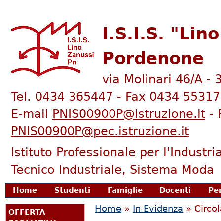
I.S.I.S. "Lin
Pordenone
via Molinari 46/A -
Tel. 0434 365447 - Fax 0434 55317
E-mail
PNIS00900P@istruzione.it
- 
PNIS00900P@pec.istruzione.it
Istituto Professionale per l'Industria
Tecnico Industriale, Sistema Moda
enu principale
Home
Studenti
Famiglie
Docenti
Pe
Tu sei qui
Home
»
In Evidenza
» Circol
OFFERTA