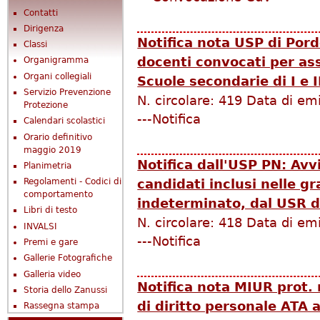
Contatti
Dirigenza
Notifica nota USP di Por
Classi
docenti convocati per ass
Organigramma
Organi collegiali
Scuole secondarie di I e I
Servizio Prevenzione
N. circolare:
419
Data di em
Protezione
---Notifica
Calendari scolastici
Orario definitivo
maggio 2019
Notifica dall'USP PN: Avv
Planimetria
Regolamenti - Codici di
candidati inclusi nelle 
comportamento
indeterminato, dal USR d
Libri di testo
N. circolare:
418
Data di em
INVALSI
---Notifica
Premi e gare
Gallerie Fotografiche
Galleria video
Notifica nota MIUR prot.
Storia dello Zanussi
di diritto personale ATA 
Rassegna stampa