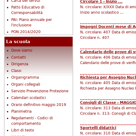
Carta dei servizi
Circolare 1 - Inizio ...
N. circolare:
X/XXX
Data di em
Patto Educativo di
Inizio anno scolastico ...
Corresponsabilità
PAI: Piano annuale per
l'inclusione
Impegni Docenti mese di A
PON 2014/2020
N. circolare:
407
Data di emis
Circolare n. 407
La scuola
Dove siamo
Calendario delle prove di ver
Contatti
N. circolare:
406
Data di emis
Calendario delle prove di verific
Dirigenza
Classi
Richiesta per Assegno Nucl
Organigramma
N. circolare:
405
Data di emis
Organi collegiali
Richiesta per Assegno Nucleo 
Servizio Prevenzione Protezione
Calendari scolastici
Consigli di Classe - MAGGI
Orario definitivo maggio 2019
N. circolare:
313
Data di emis
Planimetria
Circolare n. 313: Consigli di 
Regolamenti - Codici di
comportamento
Sportelli didattici
Libri di testo
N. circolare:
310
Data di emis