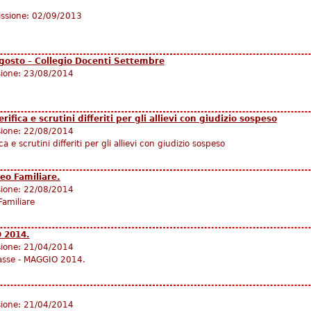
issione:
02/09/2013
gosto – Collegio Docenti Settembre
sione:
23/08/2014
ifica e scrutini differiti per gli allievi con giudizio sospeso
sione:
22/08/2014
a e scrutini differiti per gli allievi con giudizio sospeso
eo Familiare.
sione:
22/08/2014
Familiare
O 2014.
sione:
21/04/2014
Classe - MAGGIO 2014.
sione:
21/04/2014