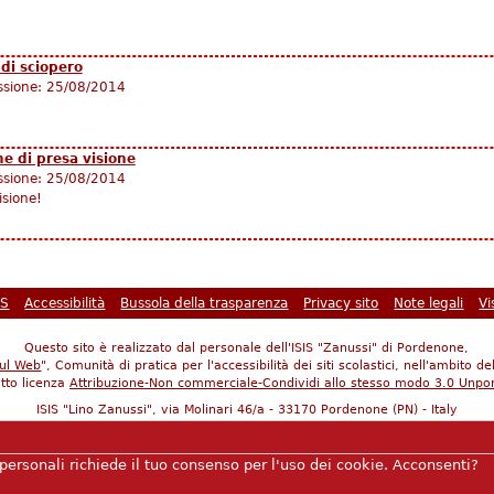
 di sciopero
ssione:
25/08/2014
me di presa visione
ssione:
25/08/2014
isione!
SS
Accessibilità
Bussola della trasparenza
Privacy sito
Note legali
Vi
Questo sito è realizzato dal personale dell'ISIS "Zanussi" di Pordenone,
sul Web
", Comunità di pratica per l'accessibilità dei siti scolastici, nell'ambit
otto licenza
Attribuzione-Non commerciale-Condividi allo stesso modo 3.0 Unpo
ISIS "Lino Zanussi", via Molinari 46/a - 33170 Pordenone (PN) - Italy
39 0434 365447 - E-mail:
pnis00900p@istruzione.it
- PEC:
pnis00900p@pec.istru
 dell'istituto: PNIS00900P -
Sezioni associate dell'istituto:
IPSIA: PNRI00901A
-
personali richiede il tuo consenso per l'uso dei cookie. Acconsenti?
odice Fiscale: 80008290936 - IBAN CARIFVG : IT41A 06340 12315 1000000468
to a "
Istituto Statale d'Istruzione Superiore Zanussi"
- IBAN POSTE ITALIANE I