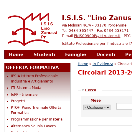
I.S.I.S. "Lino Zanu
via Molinari 46/A - 33170 Pordenone
Tel. 0434 365447 - Fax 0434 553171
E-mail
PNIS00900P@istruzione.it
- PEC
Istituto Professionale per l'Industria e 
enu principale
Home
Studenti
Famiglie
Docenti
Pe
Tu sei qui
Home
»
In Evidenza
» Circolar
OFFERTA FORMATIVA
Circolari 2013-
IPSIA Istituto Professionale
Industria e Artigiananto
ITI Sistema Moda
Nascondi
Cerca
IeFP - triennale
Mese
Progetti
PTOF: Piano Triennale Offerta
Formativa
Programmazione per materia
Alternanza Scuola Lavoro