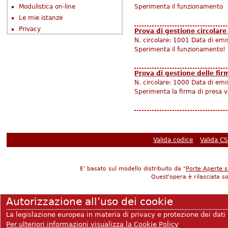
Modulistica on-line
Sperimenta il funzionamento
Le mie istanze
Privacy
Prova di gestione circolare
N. circolare:
1001
Data di emi
Sperimenta il funzionamento!
Prova di gestione delle fir
N. circolare:
1000
Data di emi
Sperimenta la firma di presa v
Valida codice
Valida C
E' basato sul modello distribuito da "
Porte Aperte 
Quest'opera è rilasciata s
Tel.: +
Autorizzazione all’uso dei cookie
Codice meccanografico
La legislazione europea in materia di privacy e protezione dei dati 
C
C.C.Postale n. 10540599 intesta
Per ulteriori informazioni visualizza la Cookie Policy