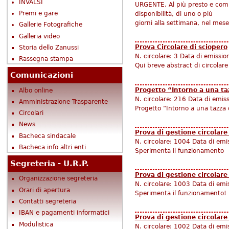
INVALSI
URGENTE. Al più presto e comun
Premi e gare
disponibilità, di uno o più
giorni alla settimana, nel mese
Gallerie Fotografiche
Galleria video
Prova Circolare di sciopero
Storia dello Zanussi
N. circolare:
3
Data di emissio
Rassegna stampa
Qui breve abstract di circolare
Comunicazioni
Progetto “Intorno a una ta
Albo online
N. circolare:
216
Data di emis
Amministrazione Trasparente
Progetto “Intorno a una tazza d
Circolari
News
Prova di gestione circolare
Bacheca sindacale
N. circolare:
1004
Data di emi
Bacheca info altri enti
Sperimenta il funzionamento
Segreteria - U.R.P.
Prova di gestione circolar
Organizzazione segreteria
N. circolare:
1003
Data di emi
Orari di apertura
Sperimenta il funzionamento!
Contatti segreteria
IBAN e pagamenti informatici
Prova di gestione circolar
Modulistica
N. circolare:
1002
Data di emi