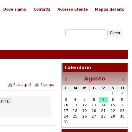
Dove siamo
Contatti
Accesso utente
Mappa del sito
Form di ricerca
Cerca
Calendario
Agosto
«
»
Salva .pdf
Stampa
L
M
M
G
V
S
D
1
2
3
4
5
6
7
8
9
10
11
12
13
14
15
16
17
18
19
20
21
22
23
24
25
26
27
28
29
30
31