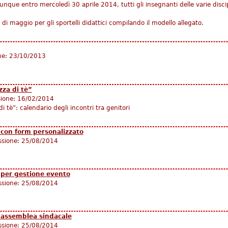
que entro mercoledì 30 aprile 2014, tutti gli insegnanti delle varie discip
 di maggio per gli sportelli didattici compilando il modello allegato.
ne:
23/10/2013
zza di tè”
sione:
16/02/2014
i tè”: calendario degli incontri tra genitori
 con form personalizzato
ssione:
25/08/2014
e per gestione evento
ssione:
25/08/2014
e assemblea sindacale
ssione:
25/08/2014