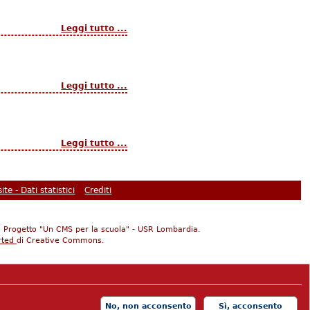
Leggi tutto ...
Leggi tutto ...
Leggi tutto ...
site - Dati statistici
Crediti
o del Progetto "Un CMS per la scuola" - USR Lombardia.
rted
di Creative Commons.
zione.it
ITI MODA: PNTF009017
60
T88M 07601 12500 000010540599
No, non acconsento
Sì, acconsento