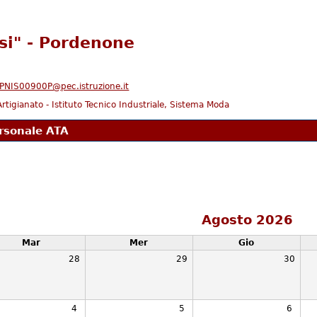
ssi" - Pordenone
PNIS00900P@pec.istruzione.it
l'Artigianato - Istituto Tecnico Industriale, Sistema Moda
rsonale ATA
Agosto 2026
Mar
Mer
Gio
28
29
30
4
5
6