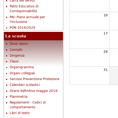
Carta dei servizi
Patto Educativo di
Corresponsabilità
10
PAI: Piano annuale per
l'inclusione
PON 2014/2020
17
La scuola
Dove siamo
Contatti
24
Dirigenza
Classi
Organigramma
31
Organi collegiali
Servizio Prevenzione Protezione
Calendari scolastici
Orario definitivo maggio 2019
Planimetria
Regolamenti - Codici di
comportamento
Libri di testo