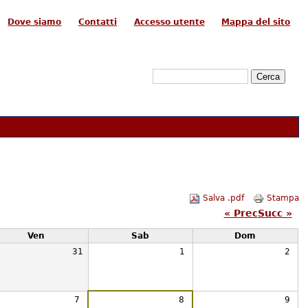
Dove siamo
Contatti
Accesso utente
Mappa del sito
Form di ricerca
Cerca
Salva .pdf
Stampa
« Prec
Succ »
Ven
Sab
Dom
31
1
2
7
8
9