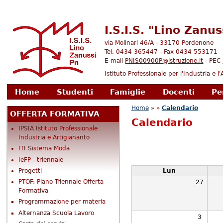
I.S.I.S. "Lino Zanu
via Molinari 46/A - 33170 Pordenone
Tel. 0434 365447 - Fax 0434 553171
E-mail
PNIS00900P@istruzione.it
- PEC
Istituto Professionale per l'Industria e 
enu principale
Home
Studenti
Famiglie
Docenti
Pe
Tu sei qui
Home
» »
Calendario
OFFERTA FORMATIVA
Calendario
IPSIA Istituto Professionale
Industria e Artigiananto
ITI Sistema Moda
IeFP - triennale
Progetti
Lun
PTOF: Piano Triennale Offerta
27
Formativa
Programmazione per materia
Alternanza Scuola Lavoro
3