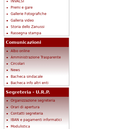
INVALSI
Premi e gare
Gallerie Fotografiche
Galleria video
Storia dello Zanussi
Rassegna stampa
Comunicazioni
Albo online
Amministrazione Trasparente
Circolari
News
Bacheca sindacale
Bacheca info altri enti
Segreteria - U.R.P.
Organizzazione segreteria
Orari di apertura
Contatti segreteria
IBAN e pagamenti informatici
Modulistica